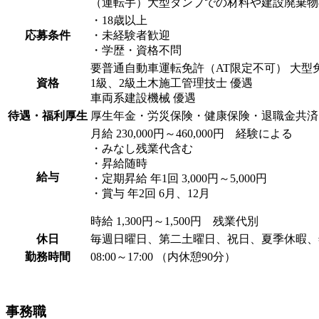
（運転手）大型ダンプでの材料や建設廃棄物
・18歳以上
応募条件
・未経験者歓迎
・学歴・資格不問
要普通自動車運転免許（AT限定不可） 大型
資格
1級、2級土木施工管理技士 優遇
車両系建設機械 優遇
待遇・福利厚生
厚生年金・労災保険・健康保険・退職金共済
月給 230,000円～460,000円 経験による
・みなし残業代含む
・昇給随時
給与
・定期昇給 年1回 3,000円～5,000円
・賞与 年2回 6月、12月
時給 1,300円～1,500円 残業代別
休日
毎週日曜日、第二土曜日、祝日、夏季休暇、
勤務時間
08:00～17:00 （内休憩90分）
事務職